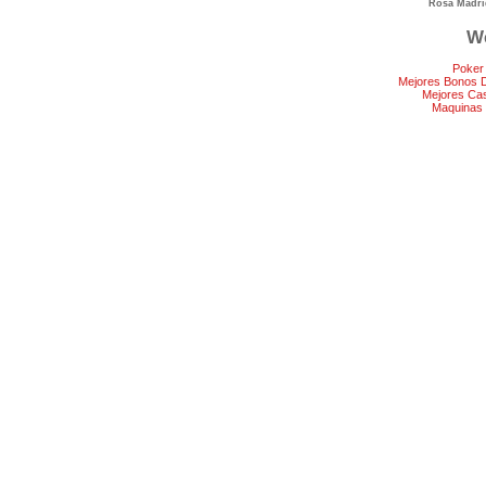
Rosa Madri
We
Poker
Mejores Bonos 
Mejores Ca
Maquinas