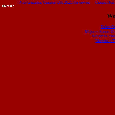
Non Gamstop Casinos UK 2025 Reviewed
Casino Non
Web
Poker On
Mejores Bonos De
Mejores Casa
Maquinas T