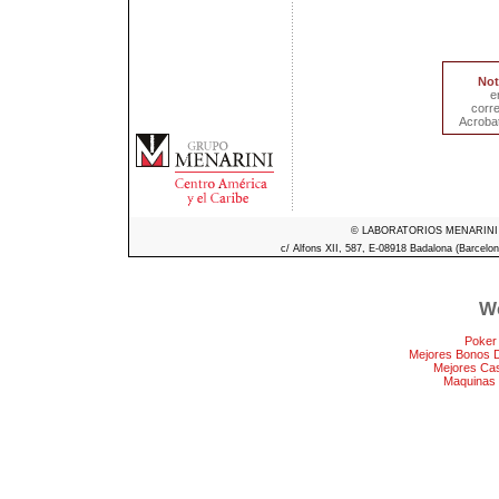
No
e
corr
Acroba
© LABORATORIOS MENARINI S.A
c/ Alfons XII, 587, E-08918 Badalona (Barcelon
We
Poker
Mejores Bonos 
Mejores Ca
Maquinas