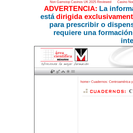
Non Gamstop Casinos UK 2025 Reviewed
Casino No
ADVERTENCIA:
La inform
está
dirigida exclusivament
para prescribir o dispe
requiere una formación
int
home
>
Cuadernos: Centroamérica y 