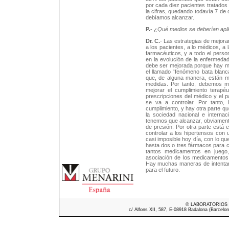
por cada diez pacientes tratados 
la cifras, quedando todavía 7 de 
debíamos alcanzar.
P.
-
¿Qué medios se deberían apli
Dr. C.
- Las estrategias de mejorar 
a los pacientes, a lo médicos, a 
farmacéuticos, y a todo el person
en la evolución de la enfermedad
debe ser mejorada porque hay mu
el llamado “fenómeno bata blanc
que, de alguna manera, están mo
medidas. Por tanto, debemos me
mejorar el cumplimiento terapéu
prescripciones del médico y el pa
se va a controlar. Por tanto, 
cumplimiento, y hay otra parte que 
la sociedad nacional e interna
tenemos que alcanzar, obviamente
de presión. Por otra parte está 
controlar a los hipertensos con 
casi imposible hoy día, con lo qu
hasta dos o tres fármacos para 
tantos medicamentos en juego
asociación de los medicamentos,
Hay muchas maneras de intentar 
para el futuro.
© LABORATORIOS ME
c/ Alfons XII, 587, E-08918 Badalona (Barcelon