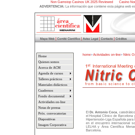
Non Gamstop Casinos UK 2025 Reviewed
Casino No
ADVERTENCIA:
La información que contiene esta página web est
home
>
Actividades on-line
>
Nitric O
Home
Quienes somos
Acerca de ACM
Agenda de cursos
Talleres prácticos
Materiales didácticos
Cuadernos
Fondo documental
Actividades on-line
Notas de prensa
El
Dr. Antonio Coca
, catedrátic
Próx. convocatorias
el Hospital Clínico de Barcelona
Diapositivas
Hipertensión-Liga Española para la
en el encuentro internacional s
Imagen Corporativa
LELHA y Área Científica Mena
Barcelona.