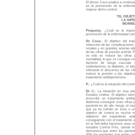
El doctor Coca analiza a continuaci
en la prevención de la enferm
mejorar dicho control.
“EL OBJET
LA HIP
MORBIL
Pregunta.
-
¿Cuál es la import
prevención de la enfermedad car
Dr. Coca.
- El objetivo del tra
reducción de las complicaciones e
renales y en grandes arterias el
de las cifras de presión arterial. 
no sólo es reducir las cifras 
mortalidad, lo que se consigue re
factores de riesgo vascular 
sedentarismo, la diabetes, el ta
relevante el descenso de las ci
reducir la presión a los objeti
tratamiento antihipertensivo.
P.
-
¿Cuál es la situación del cont
Dr. C.
- La situación es muy pa
Estados Unidos. El objetivo siemp
prescribir un tratamiento antih
debemos conseguir unas cifras po
paciente es de alto riesgo, el ca
que ya ha sufrido un ictus o un 
objetivo de control es mucho m
objetivos del tratamiento an
consiguiendo con el tratamiento
en la Seh-lelha hacemos unos es
estudios Control Pres, siendo e
demuestra que entre los pacient
30% los pacientes que están con