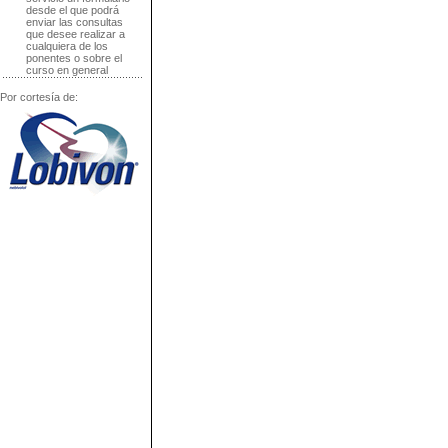
desde el que podrá
enviar las consultas
que desee realizar a
cualquiera de los
ponentes o sobre el
curso en general
Por cortesía de: