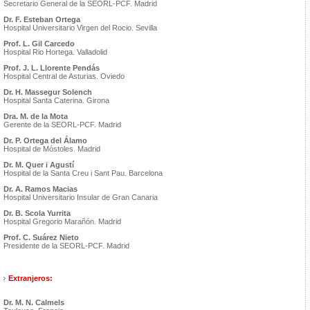
Secretario General de la SEORL-PCF. Madrid
Dr. F. Esteban Ortega
Hospital Universitario Virgen del Rocio. Sevilla
Prof. L. Gil Carcedo
Hospital Rio Hortega. Valladolid
Prof. J. L. Llorente Pendás
Hospital Central de Asturias. Oviedo
Dr. H. Massegur Solench
Hospital Santa Caterina. Girona
Dra. M. de la Mota
Gerente de la SEORL-PCF. Madrid
Dr. P. Ortega del Álamo
Hospital de Móstoles. Madrid
Dr. M. Quer i Agustí
Hospital de la Santa Creu i Sant Pau. Barcelona
Dr. A. Ramos Macias
Hospital Universitario Insular de Gran Canaria
Dr. B. Scola Yurrita
Hospital Gregorio Marañón. Madrid
Prof. C. Suárez Nieto
Presidente de la SEORL-PCF. Madrid
Extranjeros:
Dr. M. N. Calmels