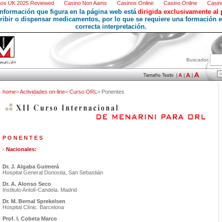
os UK 2025 Reviewed
Casino Non Aams
Casinos Online
Casino Online
Casino
información que figura en la página web está
dirigida exclusivamente al 
cribir o dispensar medicamentos, por lo que se requiere una formación e
correcta interpretación.
Buscador:
home
>
Actividades on-line
>
Curso ORL
> Ponentes
P O N E N T E S
Nacionales:
Dr. J. Algaba Guimerá
Hospital General Donostia, San Sebastián
Dr. A. Alonso Seco
Instituto Antolí-Candela. Madrid
Dr. M. Bernal
Sprekelsen
Hospital Clínic. Barcelona
Prof. I. Cobeta Marco