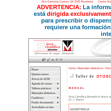
Non Gamstop Casinos UK 2025 Reviewed
Casino No
ADVERTENCIA:
La inform
está
dirigida exclusivament
para prescribir o dispe
requiere una formación
int
home
>
Materiales didácticos
>
Otos
Home
Quienes somos
Acerca de ACM
Agenda de cursos
M A N U A L
Talleres prácticos
Materiales didácticos
Área Científica Menarini le ofrece 
Cuadernos
Dr. J. Maeso
Fondo documental
Actividades on-line
ADVERTENCIA