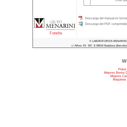
Oído qui
Descarga del manual en forma
Descarga del PDF comprimido 
© LABORATORIOS MENARINI S.A
c/ Alfons XII, 587, E-08918 Badalona (Barcelon
We
Poker
Mejores Bonos 
Mejores Ca
Maquinas