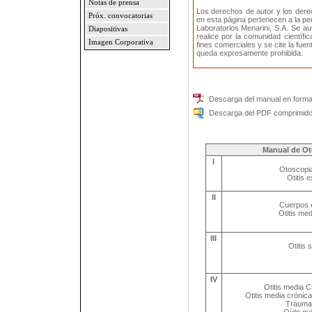
Notas de prensa
Los derechos de autor y los dere
Próx. convocatorias
en esta página pertenecen a la p
Laboratorios Menarini, S.A. Se a
Diapositivas
realice por la comunidad científic
Imagen Corporativa
fines comerciales y se cite la fue
queda expresamente prohibida.
Descarga del manual en forma
Descarga del PDF comprimido 
Manual de Ot
I
Otoscopi
Otitis 
II
Cuerpos 
Otitis me
III
Otitis 
IV
Otitis media C
Otitis media crónic
Trauma