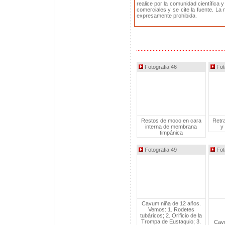
realice por la comunidad científica y
comerciales y se cite la fuente. La
expresamente prohibida.
Fotografia 46
Fot
Restos de moco en cara
Retra
interna de membrana
y
timpánica
Fotografia 49
Fot
Cavum niña de 12 años.
Vemos: 1. Rodetes
tubáricos; 2. Orificio de la
Trompa de Eustaquio; 3.
Cavu