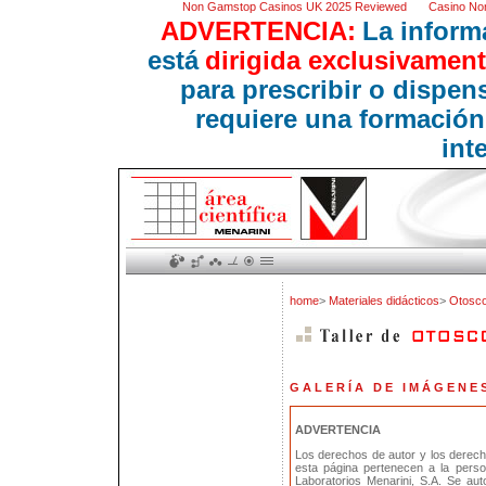
Non Gamstop Casinos UK 2025 Reviewed
Casino No
ADVERTENCIA:
La inform
está
dirigida exclusivament
para prescribir o dispe
requiere una formación
int
home
>
Materiales didácticos
>
Otosco
G A L E R Í A D E I M Á G E N E 
ADVERTENCIA
Los derechos de autor y los derec
esta página pertenecen a la pers
Laboratorios Menarini, S.A. Se au