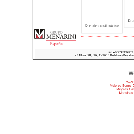
Dren
Drenaje transtimpánico
© LABORATORIOS ME
c/ Alfons XII, 587, E-08918 Badalona (Barcelon
We
Poker
Mejores Bonos 
Mejores Ca
Maquinas