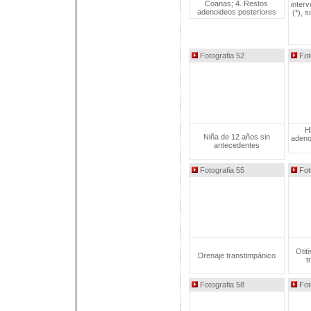
Coanas; 4. Restos
interv
adenoideos posteriores
(*), 
Fotografia 52
Fot
H
Niña de 12 años sin
adenoi
antecedentes
Fotografia 55
Fot
Otit
Drenaje transtimpánico
t
Fotografia 58
Fot