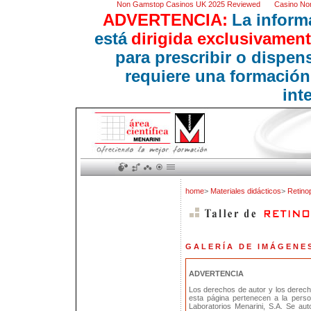
Non Gamstop Casinos UK 2025 Reviewed
Casino No
ADVERTENCIA:
La inform
está
dirigida exclusivament
para prescribir o dispe
requiere una formación
int
home
>
Materiales didácticos
>
Retinop
G A L E R Í A D E I M Á G E N E 
ADVERTENCIA
Los derechos de autor y los derec
esta página pertenecen a la pers
Laboratorios Menarini, S.A. Se au