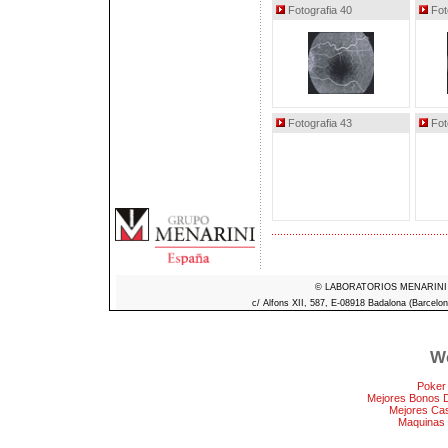
Fotografia 40
Fot
Fotografia 43
Fot
© LABORATORIOS MENARINI S.A
c/ Alfons XII, 587, E-08918 Badalona (Barcelon
We
Poker
Mejores Bonos 
Mejores Ca
Maquinas