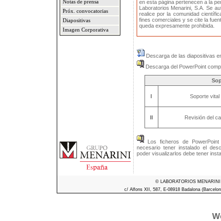
Notas de prensa
en esta página pertenecen a la p
Laboratorios Menarini, S.A. Se a
Próx. convocatorias
realice por la comunidad científi
fines comerciales y se cite la fue
Diapositivas
queda expresamente prohibida.
Imagen Corporativa
Descarga de las diapositivas e
Descarga del PowerPoint compr
Sop
I
Soporte vita
II
Revisión del ca
Los ficheros de PowerPoint
necesario tener instalado el de
poder visualizarlos debe tener inst
© LABORATORIOS MENARINI S.A
c/ Alfons XII, 587, E-08918 Badalona (Barcelon
We