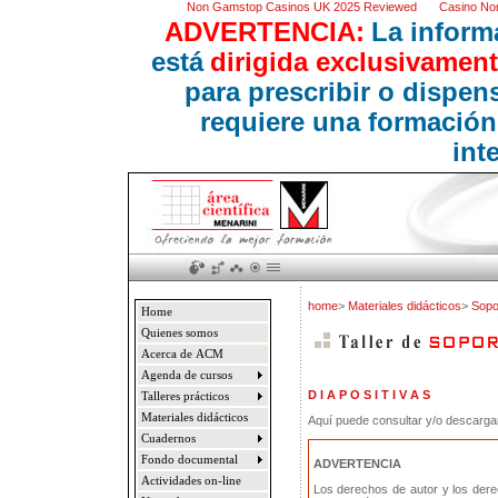
Non Gamstop Casinos UK 2025 Reviewed
Casino No
ADVERTENCIA:
La inform
está
dirigida exclusivament
para prescribir o dispe
requiere una formación
int
home
>
Materiales didácticos
>
Sopo
Home
Quienes somos
Acerca de ACM
Agenda de cursos
D I A P O S I T I V A S
Talleres prácticos
Materiales didácticos
Aquí puede consultar y/o descargar 
Cuadernos
Fondo documental
ADVERTENCIA
Actividades on-line
Los derechos de autor y los der