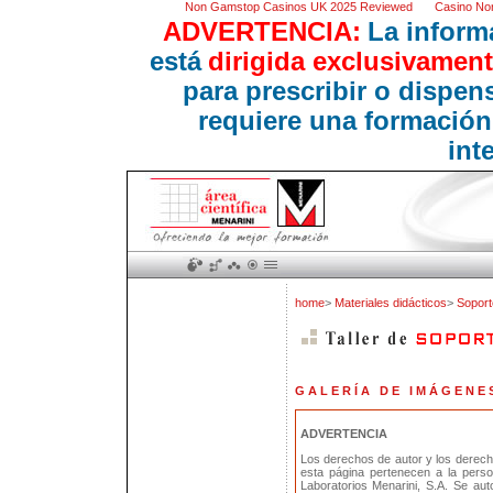
Non Gamstop Casinos UK 2025 Reviewed
Casino No
ADVERTENCIA:
La inform
está
dirigida exclusivament
para prescribir o dispe
requiere una formación
int
home
>
Materiales didácticos
>
Soporte
G A L E R Í A D E I M Á G E N E 
ADVERTENCIA
Los derechos de autor y los derec
esta página pertenecen a la pers
Laboratorios Menarini, S.A. Se au