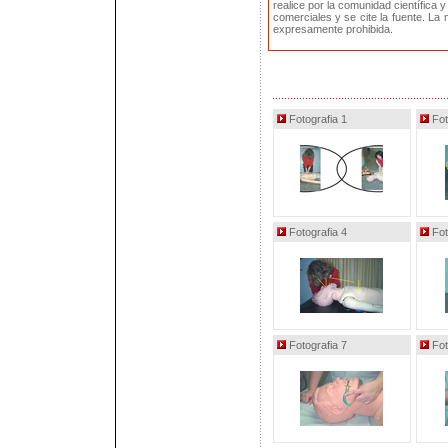
realice por la comunidad científica y
comerciales y se cite la fuente. La
expresamente prohibida.
Fotografia 1
Fot
Fotografia 4
Fot
Fotografia 7
Fot