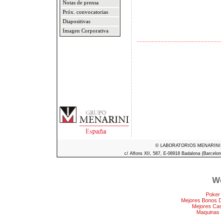
Notas de prensa
Próx. convocatorias
Diapositivas
Imagen Corporativa
© LABORATORIOS MENARINI S.A
c/ Alfons XII, 587, E-08918 Badalona (Barcelon
We
Poker
Mejores Bonos 
Mejores Ca
Maquinas