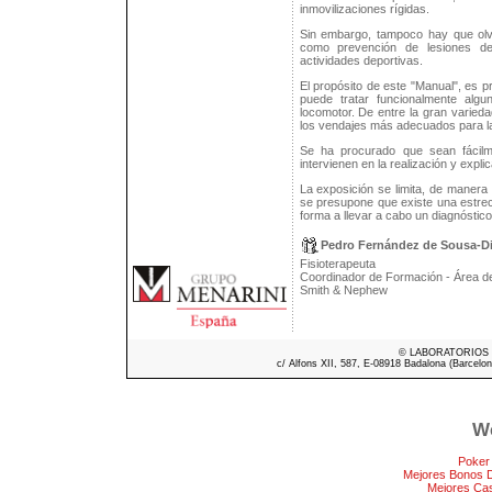
inmovilizaciones rígidas.
Sin embargo, tampoco hay que olvi
como prevención de lesiones de
actividades deportivas.
El propósito de este "Manual", es 
puede tratar funcionalmente alg
locomotor. De entre la gran varied
los vendajes más adecuados para la
Se ha procurado que sean fácil
intervienen en la realización y expli
La exposición se limita, de manera 
se presupone que existe una estrech
forma a llevar a cabo un diagnóstic
Pedro Fernández de Sousa-D
Fisioterapeuta
Coordinador de Formación - Área d
Smith & Nephew
© LABORATORIOS ME
c/ Alfons XII, 587, E-08918 Badalona (Barcelon
We
Poker
Mejores Bonos 
Mejores Ca