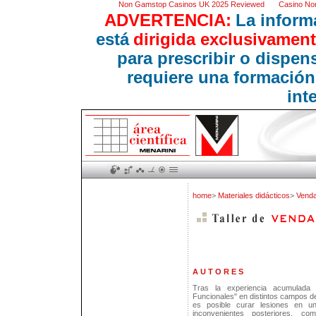
Non Gamstop Casinos UK 2025 Reviewed
Casino No
ADVERTENCIA:
La inform
está
dirigida exclusivament
para prescribir o dispe
requiere una formación
int
home
>
Materiales didácticos
>
Vendaj
A U T O R E S
Tras la experiencia acumulada 
Funcionales" en distintos campos d
es posible curar lesiones en u
inconvenientes posteriores, 