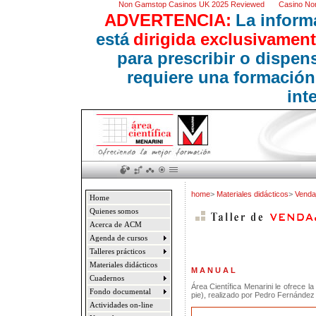
Non Gamstop Casinos UK 2025 Reviewed
Casino No
ADVERTENCIA:
La inform
está
dirigida exclusivament
para prescribir o dispe
requiere una formación
int
home
>
Materiales didácticos
>
Vendaj
Home
Quienes somos
Acerca de ACM
Agenda de cursos
Talleres prácticos
Materiales didácticos
M A N U A L
Cuadernos
Área Científica Menarini le ofrece l
Fondo documental
pie), realizado por Pedro Fernández
Actividades on-line