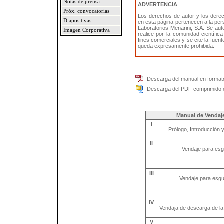
Notas de prensa
ADVERTENCIA
Próx. convocatorias
Los derechos de autor y los dere
Diapositivas
en esta página pertenecen a la pe
Laboratorios Menarini, S.A. Se au
Imagen Corporativa
realice por la comunidad científic
fines comerciales y se cite la fuen
queda expresamente prohibida.
Descarga del manual en format
Descarga del PDF comprimido e
Manual de Vendaj
I
Prólogo, Introducción
II
Vendaje para esgu
III
Vendaje para esgui
IV
Vendaja de descarga de la fl
V