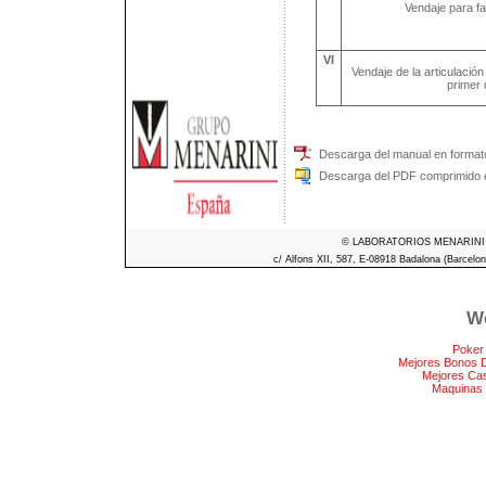
Vendaje para fa
VI
Vendaje de la articulació
primer
Descarga del manual en format
Descarga del PDF comprimido e
© LABORATORIOS MENARINI S.A
c/ Alfons XII, 587, E-08918 Badalona (Barcelon
We
Poker
Mejores Bonos 
Mejores Ca
Maquinas