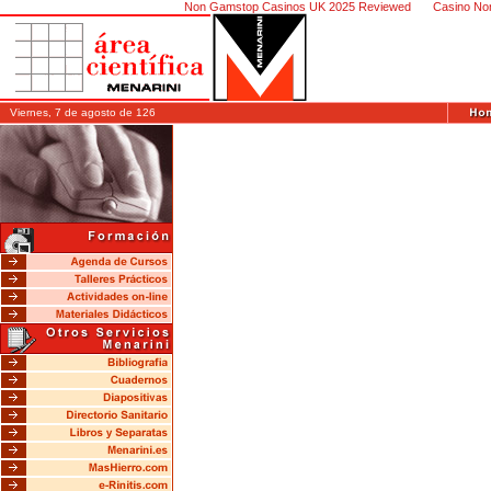
Non Gamstop Casinos UK 2025 Reviewed
Casino No
Viernes, 7 de agosto de 126