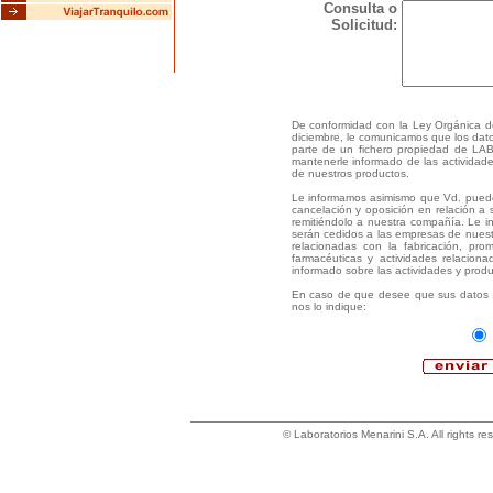
Consulta o
Solicitud:
De conformidad con la Ley Orgánica 
diciembre, le comunicamos que los dato
parte de un fichero propiedad de L
mantenerle informado de las actividad
de nuestros productos.
Le informamos asimismo que Vd. puede 
cancelación y oposición en relación a s
remitiéndolo a nuestra compañía. Le
serán cedidos a las empresas de nuest
relacionadas con la fabricación, pro
farmacéuticas y actividades relacion
informado sobre las actividades y prod
En caso de que desee que sus datos s
nos lo indique:
© Laboratorios Menarini S.A. All rights re