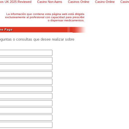
os UK 2025 Reviewed
Casino Non Aams
Casinos Online
Casino Online
Casino
La información que contiene esta página web está dirigida
exclusivamente al profesional con capacidad para prescribir
o dispensar medicamentos.
eguntas o consultas que desee realizar sobre