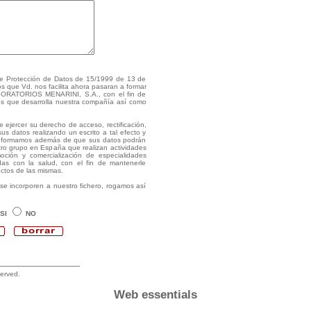
de Protección de Datos de 15/1999 de 13 de
s que Vd. nos facilita ahora pasaran a formar
ABORATORIOS MENARINI, S.A., con el fin de
es que desarrolla nuestra compañía así como
ejercer su derecho de acceso, rectificación,
us datos realizando un escrito a tal efecto y
 informamos además de que sus datos podrán
ro grupo en España que realizan actividades
moción y comercialización de especialidades
adas con la salud, con el fin de mantenerle
uctos de las mismas.
e incorporen a nuestro fichero, rogamos así
SI
NO
served.
Web essentials