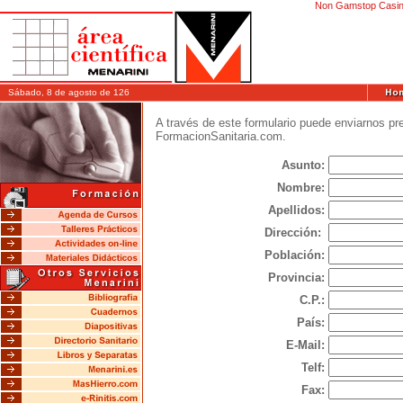
Non Gamstop Casin
Sábado, 8 de agosto de 126
A través de este formulario puede enviarnos pr
FormacionSanitaria.com.
Asunto:
Nombre:
Apellidos:
Dirección:
:
Población:
Provincia:
C.P.:
País:
E-Mail:
Telf:
Fax: