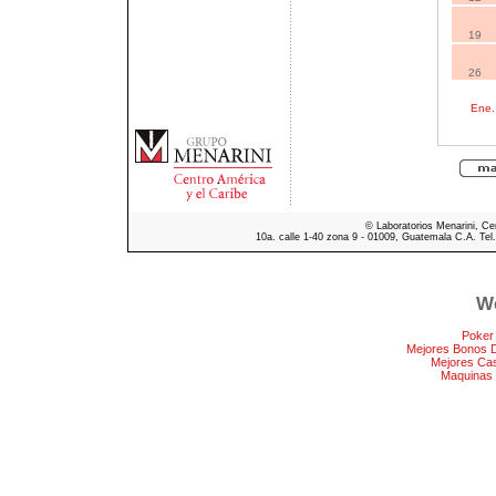
19
26
Ene.
© Laboratorios Menarini, Cen
10a. calle 1-40 zona 9 - 01009, Guatemala C.A. Tel.
We
Poker
Mejores Bonos 
Mejores Ca
Maquinas