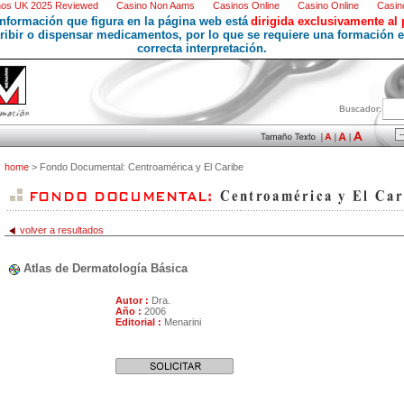
os UK 2025 Reviewed
Casino Non Aams
Casinos Online
Casino Online
Casino
información que figura en la página web está
dirigida exclusivamente al 
cribir o dispensar medicamentos, por lo que se requiere una formación e
correcta interpretación.
Buscador:
home
> Fondo Documental: Centroamérica y El Caribe
volver a resultados
Atlas de Dermatología Básica
Autor :
Dra.
Año :
2006
Editorial :
Menarini