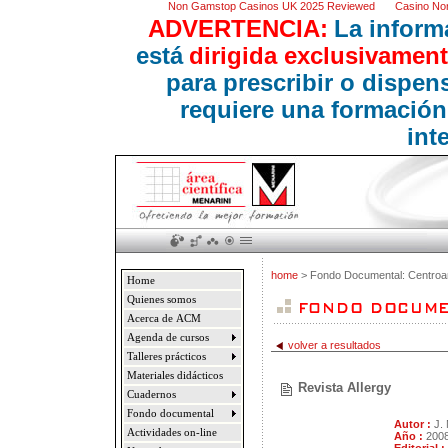
Non Gamstop Casinos UK 2025 Reviewed
Casino No
ADVERTENCIA:
La inform
está
dirigida exclusivament
para prescribir o dispe
requiere una formación
int
home
> Fondo Documental: Centroam
Home
Quienes somos
Acerca de ACM
Agenda de cursos
volver a resultados
Talleres prácticos
Materiales didácticos
Revista Allergy
Cuadernos
Fondo documental
Autor :
J. 
Actividades on-line
Año :
200
Editorial :