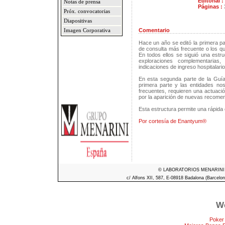
Editorial :
Notas de prensa
Páginas :
Próx. convocatorias
Diapositivas
Comentario
Imagen Corporativa
Hace un año se editó la primera pa
de consulta más frecuente o los qu
En todos ellos se siguió una estruc
exploraciones complementarias, 
indicaciones de ingreso hospitalario
En esta segunda parte de la Guía
primera parte y las entidades no
frecuentes, requieren una actuaci
por la aparición de nuevas recome
Esta estructura permite una rápida
Por cortesía de Enantyum®
© LABORATORIOS MENARINI S.A
c/ Alfons XII, 587, E-08918 Badalona (Barcelon
We
Poker