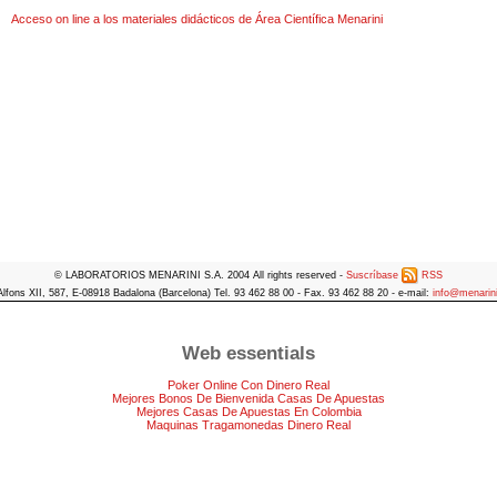
Acceso on line a los materiales didácticos de Área Científica Menarini
© LABORATORIOS MENARINI S.A. 2004 All rights reserved -
Suscríbase
RSS
Alfons XII, 587, E-08918 Badalona (Barcelona) Tel. 93 462 88 00 - Fax. 93 462 88 20 - e-mail:
info@menarin
Web essentials
Poker Online Con Dinero Real
Mejores Bonos De Bienvenida Casas De Apuestas
Mejores Casas De Apuestas En Colombia
Maquinas Tragamonedas Dinero Real