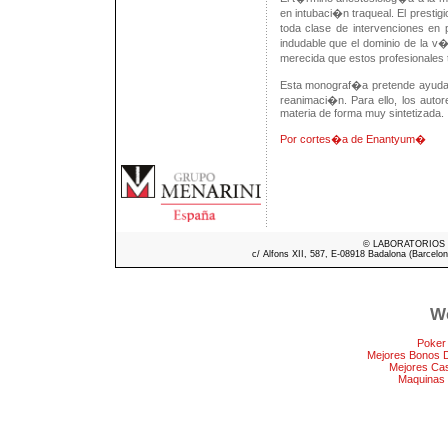
en intubaci�n traqueal. El presti
toda clase de intervenciones en
indudable que el dominio de la 
merecida que estos profesionales
Esta monograf�a pretende ayudar 
reanimaci�n. Para ello, los auto
materia de forma muy sintetizada.
Por cortes�a de Enantyum�
© LABORATORIOS ME
c/ Alfons XII, 587, E-08918 Badalona (Barcelon
We
Poker
Mejores Bonos 
Mejores Ca
Maquinas