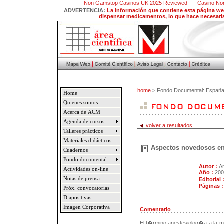
Non Gamstop Casinos UK 2025 Reviewed
Casino No
ADVERTENCIA:
La información que contiene esta página web
dispensar medicamentos, lo que hace necesaria,
home
> Fondo Documental: Españ
Home
Quienes somos
Acerca de ACM
Agenda de cursos
volver a resultados
Talleres prácticos
Materiales didácticos
Aspectos novedosos en 
Cuadernos
Fondo documental
Autor :
An
Actividades on-line
Año :
200
Notas de prensa
Editorial 
Páginas 
Próx. convocatorias
Diapositivas
Imagen Corporativa
Comentario
El t�rmino anestesiolog�a a la m