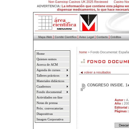
Non Gamstop Casinos UK 2025 Reviewed
Casino No
ADVERTENCIA:
La información que contiene esta página web
dispensar medicamentos, lo que hace necesaria,
home
> Fondo Documental: Españ
Home
Quienes somos
Acerca de ACM
Agenda de cursos
volver a resultados
Talleres prácticos
Materiales didácticos
CONGRESO INSIDE. 1� 
Cuadernos
II"
Fondo documental
Actividades on-line
Autor :
A.
Notas de prensa
Año :
200
Editorial 
Próx. convocatorias
Páginas 
Diapositivas
Imagen Corporativa