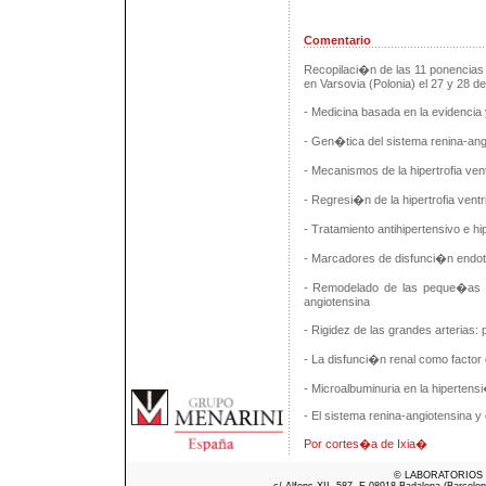
Comentario
Recopilaci�n de las 11 ponencias
en Varsovia (Polonia) el 27 y 28 d
- Medicina basada en la evidencia 
- Gen�tica del sistema renina-ang
- Mecanismos de la hipertrofia ven
- Regresi�n de la hipertrofia vent
- Tratamiento antihipertensivo e h
- Marcadores de disfunci�n endotel
- Remodelado de las peque�as art
angiotensina
- Rigidez de las grandes arterias
- La disfunci�n renal como factor 
- Microalbuminuria en la hiperten
- El sistema renina-angiotensina y
Por cortes�a de Ixia�
© LABORATORIOS ME