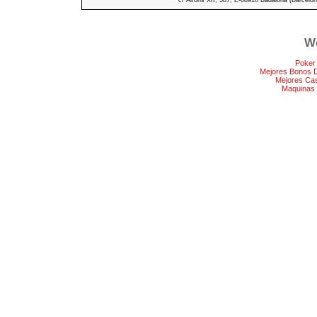
c/ Alfons XII, 587, E-08918 Badalona (Barcelon
We
Poker
Mejores Bonos 
Mejores Ca
Maquinas