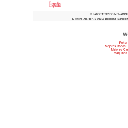
© LABORATORIOS MENARINI S.A
c/ Alfons XII, 587, E-08918 Badalona (Barcelon
We
Poker
Mejores Bonos 
Mejores Ca
Maquinas