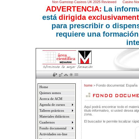
Non Gamstop Casinos UK 2025 Reviewed
Casino No
ADVERTENCIA:
La inform
está
dirigida exclusivament
para prescribir o dispe
requiere una formación
int
home
> Fondo documental: España
Home
Quienes somos
Acerca de ACM
Agenda de cursos
Aquí podrá encontrar todo el materi
título informativo, si usted desea a
Talleres prácticos
zona.
Materiales didácticos
El buscador le permite localizar ráp
Cuadernos
Fondo documental
Actividades on-line