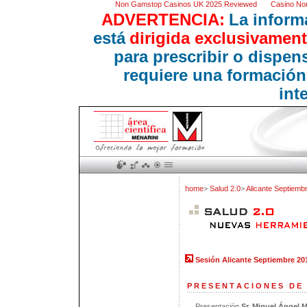
Non Gamstop Casinos UK 2025 Reviewed
Casino No
ADVERTENCIA:
La inform
está
dirigida exclusivament
para prescribir o dispe
requiere una formación
int
home
>
Salud 2.0
>
Alicante Septiemb
Sesión Alicante Septiembre 20
P R E S E N T A C I O N E S D E
Presentación
Sr. Miguel Ángel M