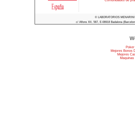
Comunidades de práct
© LABORATORIOS MENARINI S.A
c/ Alfons XII, 587, E-08918 Badalona (Barcelon
We
Poker
Mejores Bonos 
Mejores Ca
Maquinas