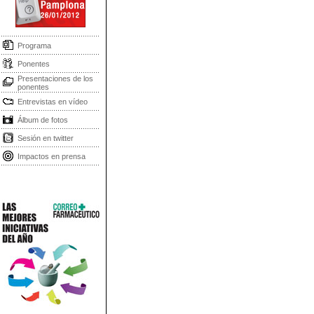
Programa
Ponentes
Presentaciones de los
ponentes
Entrevistas en vídeo
Álbum de fotos
Sesión en twitter
Impactos en prensa