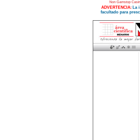
Non Gamstop Casin
ADVERTENCIA:
La 
facultado para pres