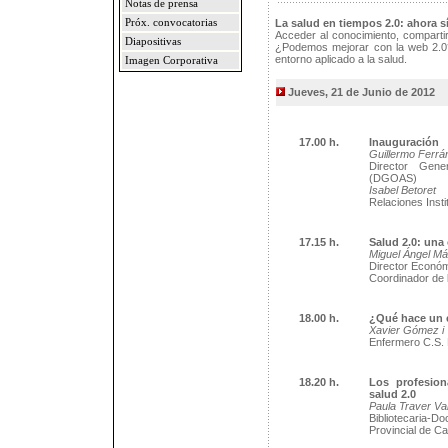
Notas de prensa
Próx. convocatorias
La salud en tiempos 2.0: ahora s
Acceder al conocimiento, compartir
Diapositivas
¿Podemos mejorar con la web 2.0
entorno aplicado a la salud.
Imagen Corporativa
Jueves, 21 de Junio de 2012
17.00 h.
Inauguración
Guillermo Ferrá
Director Gene
(DGOAS)
Isabel Betoret
Relaciones Inst
17.15 h.
Salud 2.0: una
Miguel Ángel M
Director Econó
Coordinador de l
18.00 h.
¿Qué hace un 
Xavier Gómez i
Enfermero C.S. 
18.20 h.
Los profesion
salud 2.0
Paula Traver Va
Bibliotecaria-
Provincial de Ca