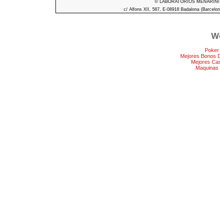
© LABORATORIOS MENARINI S.A
c/ Alfons XII, 587, E-08918 Badalona (Barcelon
We
Poker
Mejores Bonos 
Mejores Ca
Maquinas