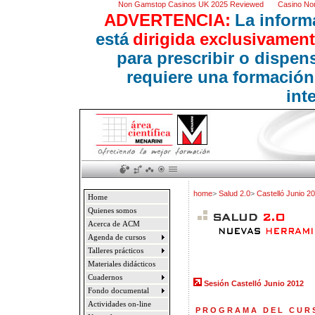
Non Gamstop Casinos UK 2025 Reviewed
Casino No
ADVERTENCIA:
La inform
está
dirigida exclusivament
para prescribir o dispe
requiere una formación
int
home
>
Salud 2.0
>
Castelló Junio 2
Home
Quienes somos
Acerca de ACM
Agenda de cursos
Talleres prácticos
Materiales didácticos
Cuadernos
Sesión Castelló Junio 2012
Fondo documental
Actividades on-line
P R O G R A M A D E L C U R 