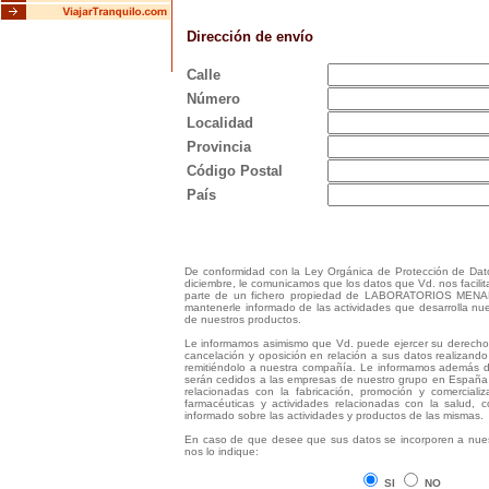
Dirección de envío
Calle
Número
Localidad
Provincia
Código Postal
País
De conformidad con la Ley Orgánica de Protección de Da
diciembre, le comunicamos que los datos que Vd. nos facili
parte de un fichero propiedad de LABORATORIOS MENARIN
mantenerle informado de las actividades que desarrolla n
de nuestros productos.
Le informamos asimismo que Vd. puede ejercer su derecho d
cancelación y oposición en relación a sus datos realizando 
remitiéndolo a nuestra compañía. Le informamos además 
serán cedidos a las empresas de nuestro grupo en España 
relacionadas con la fabricación, promoción y comerciali
farmacéuticas y actividades relacionadas con la salud, 
informado sobre las actividades y productos de las mismas.
En caso de que desee que sus datos se incorporen a nues
nos lo indique:
SI
NO