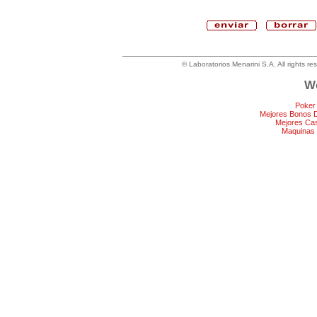
© Laboratorios Menarini S.A. All rights re
We
Poker
Mejores Bonos 
Mejores Ca
Maquinas