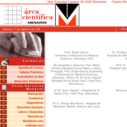
Non Gamstop Casinos UK 2025 Reviewed
Casino No
Viernes, 7 de agosto de 126
Prof. Ehab Hanna
Dr. Primiti
University of Arkansas for Medical
Hospital de Mós
Sciences, Arkansas, USA
d
De izquierda a derecha: Prof. Mario
Prof. P
Andrea (Hospital Santa María, Lisboa,
Hospital Vall
Portugal), Prof. Ehab Hanna (University
of Arkansas for Medical Sciences,
Arkansas, USA) y Dr. M. Quer i Agustí
(Hospital de la Santa Creu i Sant Pau.
Barcelona).
Dr. M. Quer i Agustí - Hospital de la
Mesa ina
Santa Creu i Sant Pau. Barcelona.
Dr. P. Ortega del Álamo - Hospital de
Móstoles. Madrid. Director del curso