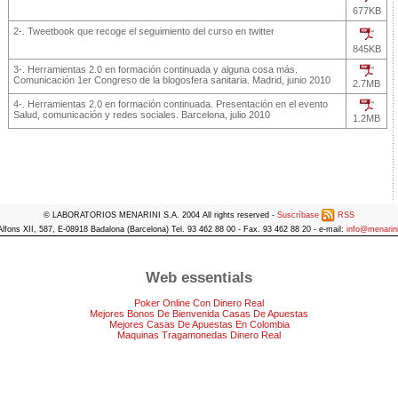
677KB
2-. Tweetbook que recoge el seguimiento del curso en twitter
845KB
3-. Herramientas 2.0 en formación continuada y alguna cosa más.
Comunicación 1er Congreso de la blogosfera sanitaria. Madrid, junio 2010
2.7MB
4-. Herramientas 2.0 en formación continuada. Presentación en el evento
Salud, comunicación y redes sociales. Barcelona, julio 2010
1.2MB
© LABORATORIOS MENARINI S.A. 2004 All rights reserved -
Suscríbase
RSS
Alfons XII, 587, E-08918 Badalona (Barcelona) Tel. 93 462 88 00 - Fax. 93 462 88 20 - e-mail:
info@menarin
Web essentials
Poker Online Con Dinero Real
Mejores Bonos De Bienvenida Casas De Apuestas
Mejores Casas De Apuestas En Colombia
Maquinas Tragamonedas Dinero Real