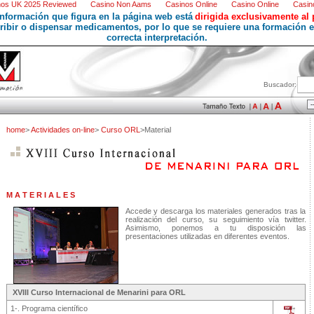
os UK 2025 Reviewed
Casino Non Aams
Casinos Online
Casino Online
Casino
información que figura en la página web está
dirigida exclusivamente al 
cribir o dispensar medicamentos, por lo que se requiere una formación e
correcta interpretación.
Buscador:
home
>
Actividades on-line
>
Curso ORL
>Material
M A T E R I A L E S
Accede y descarga los materiales generados tras la
realización del curso, su seguimiento vía twitter.
Asimismo, ponemos a tu disposición las
presentaciones utilizadas en diferentes eventos.
XVIII Curso Internacional de Menarini para ORL
1-. Programa científico