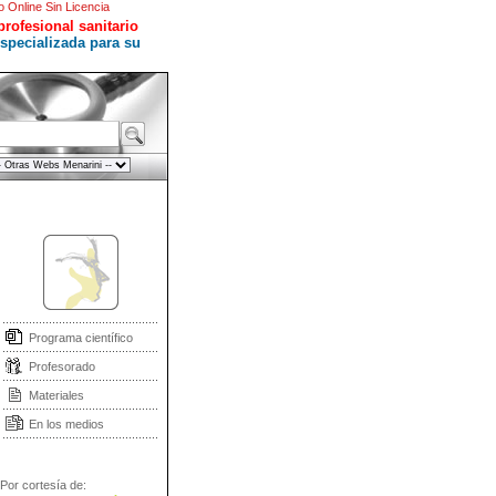
 Online Sin Licencia
profesional sanitario
specializada para su
Programa científico
Profesorado
Materiales
En los medios
Por cortesía de: