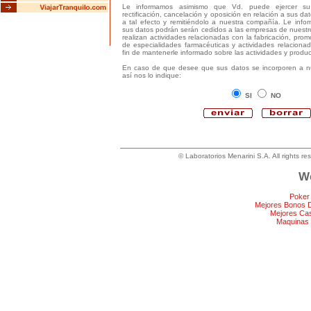
Le informamos asimismo que Vd. puede ejercer s
rectificación, cancelación y oposición en relación a sus da
a tal efecto y remitiéndolo a nuestra compañía. Le in
sus datos podrán serán cedidos a las empresas de nuest
realizan actividades relacionadas con la fabricación, prom
de especialidades farmacéuticas y actividades relacionad
fin de mantenerle informado sobre las actividades y produ
En caso de que desee que sus datos se incorporen a nu
así nos lo indique:
SI
NO
© Laboratorios Menarini S.A. All rights re
We
Poker
Mejores Bonos 
Mejores Ca
Maquinas