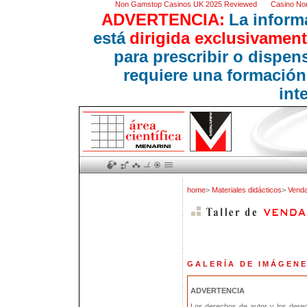
Non Gamstop Casinos UK 2025 Reviewed
Casino No
ADVERTENCIA:
La inform
está
dirigida exclusivament
para prescribir o dispe
requiere una formación
int
home
>
Materiales didácticos
>
Vendaj
G A L E R Í A D E I M Á G E N E
ADVERTENCIA
Los derechos de autor y los dere