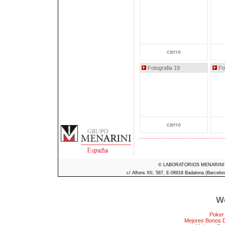
cierre
Fotografia 19
Fot
cierre
© LABORATORIOS MENARINI S.A
c/ Alfons XII, 587, E-08918 Badalona (Barcelon
We
Poker
Mejores Bonos 