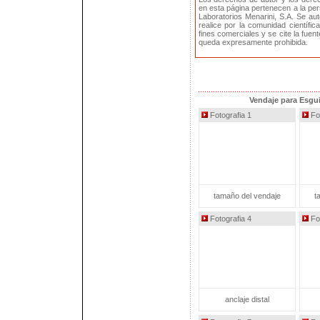
en esta página pertenecen a la pe
Laboratorios Menarini, S.A. Se a
realice por la comunidad científic
fines comerciales y se cite la fue
queda expresamente prohibida.
Vendaje para Esgui
Fotografia 1
Fot
tamaño del vendaje
t
Fotografia 4
Fot
anclaje distal