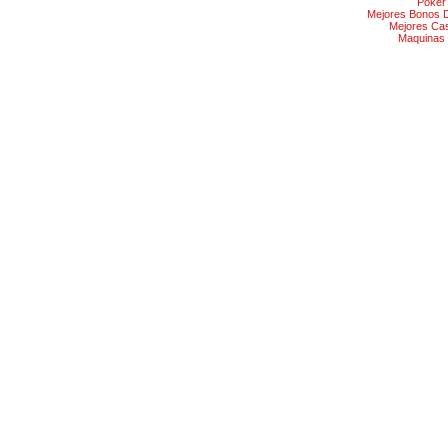
Poker
Mejores Bonos 
Mejores Ca
Maquinas