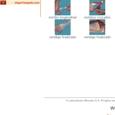
estribo longitudinal
estribos cruzados
vendaje finalizado
vendaje finalizado
© Laboratorios Menarini S.A. All rights re
We