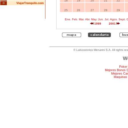
18
19
20
21
22
25
26
27
28
29
Ene.
Feb.
Mar.
Abr.
May.
Jun.
Jul.
Agos.
Sept.
O
1999
2001
© Laboratorios Menarini S.A. All rights re
We
Poker
Mejores Bonos 
Mejores Ca
Maquinas