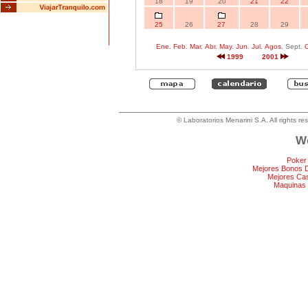
18
19
20
21
22
25
26
27
28
29
Ene.
Feb.
Mar.
Abr.
May.
Jun.
Jul.
Agos.
Sept.
O
1999
2001
© Laboratorios Menarini S.A. All rights re
We
Poker
Mejores Bonos 
Mejores Ca
Maquinas