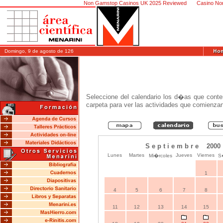
Non Gamstop Casinos UK 2025 Reviewed
Casino No
Domingo, 9 de agosto de 126
Seleccione del calendario los d�as que conte
carpeta para ver las actividades que comienza
S e p t i e m b r e 2000
Lunes
Martes
Jueves
Viernes
Mi�rcoles
S
1
4
5
6
7
8
11
12
13
14
15