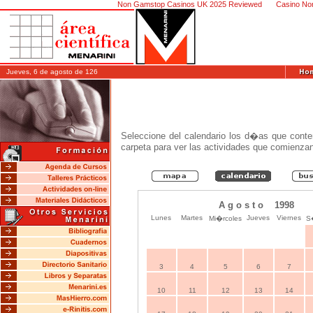
Non Gamstop Casinos UK 2025 Reviewed
Casino No
Jueves, 6 de agosto de 126
Seleccione del calendario los d�as que conte
carpeta para ver las actividades que comienza
A g o s t o 1998
Lunes
Martes
Jueves
Viernes
Mi�rcoles
S
3
4
5
6
7
10
11
12
13
14