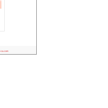
i-ca.com