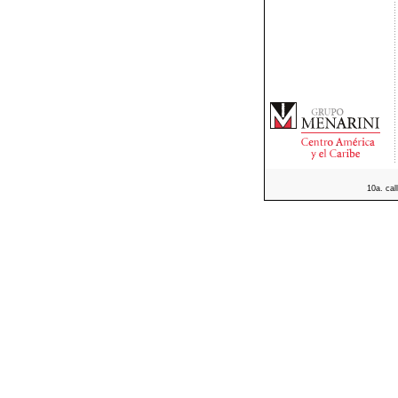
10a. cal