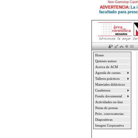
Non Gamstop Casin
ADVERTENCIA:
La 
facultado para pres
Home
Quienes somos
Acerca de ACM
Agenda de cursos
Talleres prácticos
Materiales didácticos
Cuadernos
Fondo documental
Actividades on-line
Notas de prensa
Próx. convocatorias
Diapositivas
Imagen Corporativa