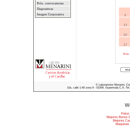
Próx. convocatorias
Diapositivas
Imagen Corporativa
6
13
20
27
Ene.
© Laboratorios Menarini, Cen
10a. calle 1-40 zona 9 - 01009, Guatemala C.A. Tel.
We
Poker
Mejores Bonos 
Mejores Ca
Maquinas