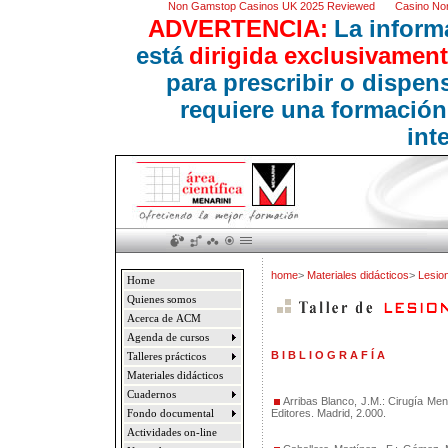
Non Gamstop Casinos UK 2025 Reviewed
Casino No
ADVERTENCIA:
La inform
está
dirigida exclusivament
para prescribir o dispe
requiere una formación
int
home
>
Materiales didácticos
>
Lesio
Home
Quienes somos
Acerca de ACM
Agenda de cursos
B I B L I O G R A F Í A
Talleres prácticos
Materiales didácticos
Cuadernos
Arribas Blanco, J.M.: Cirugía Me
Editores. Madrid, 2.000.
Fondo documental
Actividades on-line