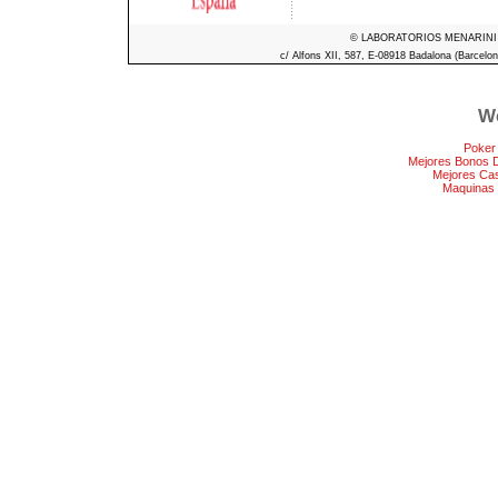
© LABORATORIOS MENARINI S.A
c/ Alfons XII, 587, E-08918 Badalona (Barcelon
We
Poker
Mejores Bonos 
Mejores Ca
Maquinas