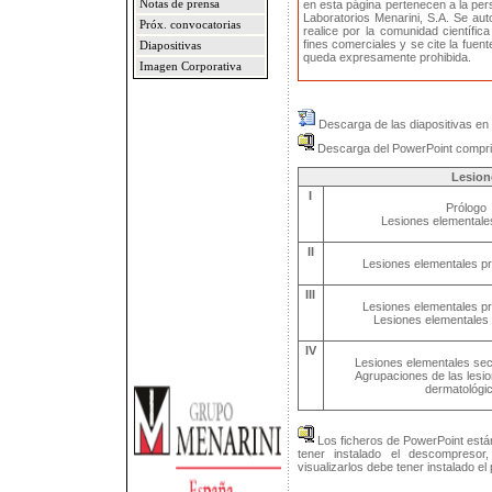
Notas de prensa
en esta página pertenecen a la pe
Laboratorios Menarini, S.A. Se au
Próx. convocatorias
realice por la comunidad científic
fines comerciales y se cite la fuen
Diapositivas
queda expresamente prohibida.
Imagen Corporativa
Descarga de las diapositivas en
Descarga del PowerPoint compri
Lesion
I
Prólogo
Lesiones elementales
II
Lesiones elementales pri
III
Lesiones elementales pri
Lesiones elementales
IV
Lesiones elementales sec
Agrupaciones de las lesi
dermatológi
Los ficheros de PowerPoint está
tener instalado el descompreso
visualizarlos debe tener instalado e