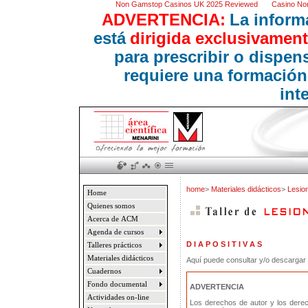
Non Gamstop Casinos UK 2025 Reviewed
Casino No
ADVERTENCIA:
La inform
está
dirigida exclusivament
para prescribir o dispe
requiere una formación
int
home
>
Materiales didácticos
>
Lesio
Home
Quienes somos
Acerca de ACM
Agenda de cursos
D I A P O S I T I V A S
Talleres prácticos
Materiales didácticos
Aquí puede consultar y/o descargar l
Cuadernos
Fondo documental
ADVERTENCIA
Actividades on-line
Los derechos de autor y los dere