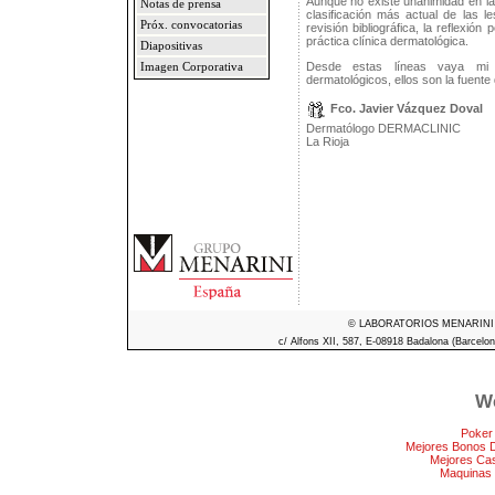
Aunque no existe unanimidad en la 
Notas de prensa
clasificación más actual de las 
Próx. convocatorias
revisión bibliográfica, la reflexi
práctica clínica dermatológica.
Diapositivas
Desde estas líneas vaya mi 
Imagen Corporativa
dermatológicos, ellos son la fuente 
Fco. Javier Vázquez Doval
Dermatólogo DERMACLINIC
La Rioja
© LABORATORIOS MENARINI S.A
c/ Alfons XII, 587, E-08918 Badalona (Barcelon
We
Poker
Mejores Bonos 
Mejores Ca
Maquinas