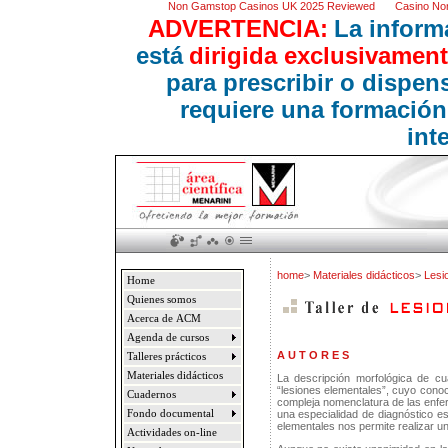
Non Gamstop Casinos UK 2025 Reviewed
Casino No
ADVERTENCIA:
La inform
está
dirigida exclusivament
para prescribir o dispe
requiere una formación
int
home
>
Materiales didácticos
>
Lesi
Home
Quienes somos
Acerca de ACM
Agenda de cursos
A U T O R E S
Talleres prácticos
Materiales didácticos
La descripción morfológica de cu
“lesiones elementales”, cuyo conoc
Cuadernos
compleja nomenclatura de las enfe
Fondo documental
una especialidad de diagnóstico ese
elementales nos permite realizar u
Actividades on-line