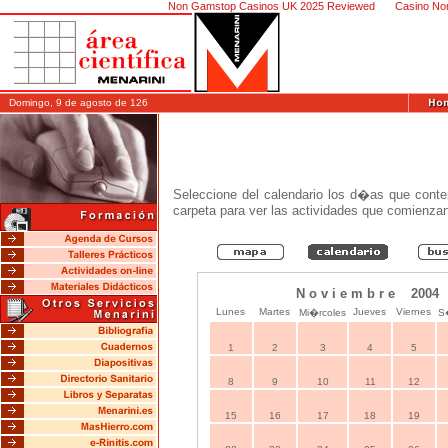
Non Gamstop Casinos UK 2025 Reviewed
Casino No
Domingo, 9 de agosto de 126
Seleccione del calendario los d�as que conte
carpeta para ver las actividades que comienza
N o v i e m b r e 2004
Lunes
Martes
Jueves
Viernes
Mi�rcoles
S
1
2
3
4
5
8
9
10
11
12
15
16
17
18
19