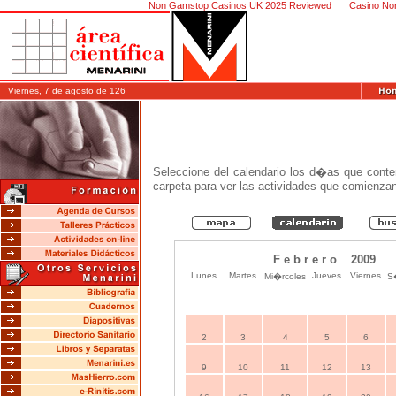
Non Gamstop Casinos UK 2025 Reviewed
Casino No
Viernes, 7 de agosto de 126
Seleccione del calendario los d�as que conte
carpeta para ver las actividades que comienza
F e b r e r o 2009
Lunes
Martes
Jueves
Viernes
Mi�rcoles
S
2
3
4
5
6
9
10
11
12
13