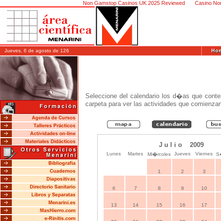
Non Gamstop Casinos UK 2025 Reviewed
Casino No
Jueves, 6 de agosto de 126
Seleccione del calendario los d�as que conte
carpeta para ver las actividades que comienza
J u l i o 2009
Lunes
Martes
Jueves
Viernes
Mi�rcoles
S
1
2
3
6
7
8
9
10
13
14
15
16
17