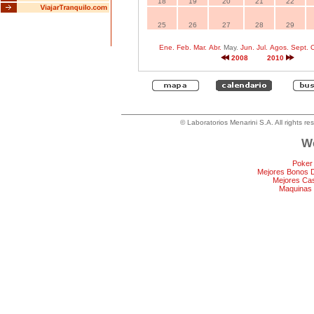
18
19
20
21
22
25
26
27
28
29
Ene.
Feb.
Mar.
Abr.
May.
Jun.
Jul.
Agos.
Sept.
O
2008
2010
© Laboratorios Menarini S.A. All rights re
We
Poker
Mejores Bonos 
Mejores Ca
Maquinas