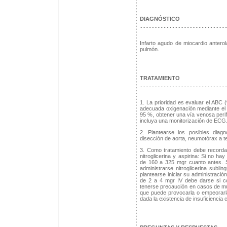
DIAGNÓSTICO
Infarto agudo de miocardio anterol
pulmón.
TRATAMIENTO
1. La prioridad es evaluar el ABC (
adecuada oxigenación mediante el
95 %, obtener una vía venosa perifé
incluya una monitorización de ECG
2. Plantearse los posibles diagn
disección de aorta, neumotórax a te
3. Como tratamiento debe recorda
nitroglicerina y aspirina: Si no h
de 160 a 325 mgr cuanto antes. 
administrarse nitroglicerina subli
plantearse iniciar su administración 
de 2 a 4 mgr IV debe darse si con
tenerse precaución en casos de mu
que puede provocarla o empeorarla
dada la existencia de insuficiencia 