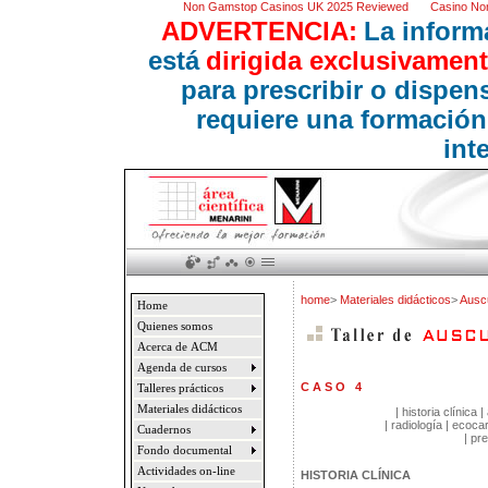
Non Gamstop Casinos UK 2025 Reviewed
Casino No
ADVERTENCIA:
La inform
está
dirigida exclusivament
para prescribir o dispe
requiere una formación
int
home
>
Materiales didácticos
>
Auscu
Home
Quienes somos
Acerca de ACM
Agenda de cursos
C A S O 4
Talleres prácticos
Materiales didácticos
|
historia clínica
|
|
radiología
|
ecoca
Cuadernos
|
pre
Fondo documental
Actividades on-line
HISTORIA CLÍNICA