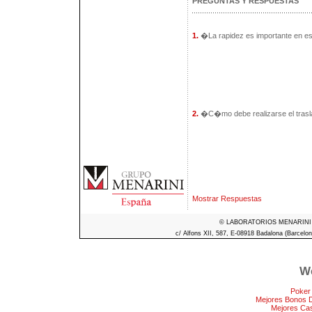
PREGUNTAS Y RESPUESTAS
1.
�La rapidez es importante en e
2.
�C�mo debe realizarse el tras
Mostrar Respuestas
© LABORATORIOS MENARINI S.A
c/ Alfons XII, 587, E-08918 Badalona (Barcelon
We
Poker
Mejores Bonos 
Mejores Ca