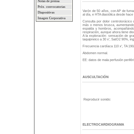
Notas de prensa
Próx. convocatorias
Varón de 50 años, con AP de fumador
Diapositivas
al día, e HTA diastólica desde hace 
Imagen Corporativa
Consulta por dolor centrotorácico
más o menos brusca, aumentando r
espalda y hombros, acompañándos
respiración, aunque ahora tiene di
A la exploración: sensación de gr
taquipneico a 30 x', SatO2 90%, ing
Frecuencia cardíaca 110 x', TA 190/
Abdomen normal.
EE: datos de mala perfusión perifér
AUSCULTACIÓN
Reproducir sonido:
ELECTROCARDIOGRAMA